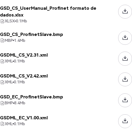
GSD_CS_UserManual_Profinet formato de
dados.xlsx
XLSX
0.1
Mb
GSD_CS_ProfinetSlave.bmp
MBP
1.4
Mb
GSDML_CS_V2.31.xml
XML
0.1
Mb
GSDML_CS_V2.42.xml
XML
0.1
Mb
GSD_EC_ProfinetSlave.bmp
BMP
8.4
Mb
GSDML_EC_V1.00.xml
XML
0.1
Mb