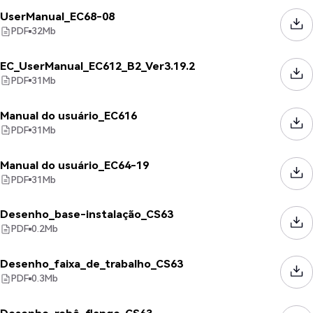
UserManual_EC68-08
PDF
32
Mb
EC_UserManual_EC612_B2_Ver3.19.2
PDF
31
Mb
Manual do usuário_EC616
PDF
31
Mb
Manual do usuário_EC64-19
PDF
31
Mb
Desenho_base-instalação_CS63
PDF
0.2
Mb
Desenho_faixa_de_trabalho_CS63
PDF
0.3
Mb