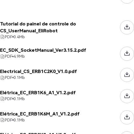
Tutorial do painel de controle do
CS_UserManual_EliRobot
PDF
0.4
Mb
EC_SDK_SocketManual_Ver3.15.2.pdf
PDF
4.9
Mb
Electrical_CS_ERB1C2K0_V1.0.pdf
PDF
0.1
Mb
Elétrica_EC_ERB1K6_A1_V1.2.pdf
PDF
0.1
Mb
Elétrica_EC_ERB1K6M_A1_V1.2.pdf
PDF
0.1
Mb