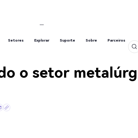
Setores
Explorar
Suporte
Sobre
Parceiros
Setores
Explorar
Suporte
Sobre
Parceiros
do o setor metalúrg