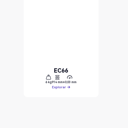
EC66
6 kg
914 mm
±0,03 mm
Explorar
Explorar