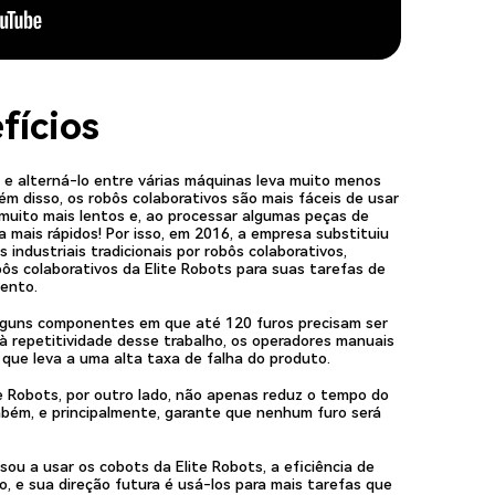
fícios
t e alterná-lo entre várias máquinas leva muito menos
ém disso, os robôs colaborativos são mais fáceis de usar
 muito mais lentos e, ao processar algumas peças de
a mais rápidos! Por isso, em 2016, a empresa substituiu
industriais tradicionais por robôs colaborativos,
ôs colaborativos da Elite Robots para suas tarefas de
mento.
lguns componentes em que até 120 furos precisam ser
à repetitividade desse trabalho, os operadores manuais
 que leva a uma alta taxa de falha do produto.
te Robots, por outro lado, não apenas reduz o tempo do
ém, e principalmente, garante que nenhum furo será
u a usar os cobots da Elite Robots, a eficiência de
, e sua direção futura é usá-los para mais tarefas que