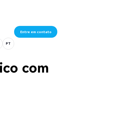
PT
PT
PT
Entre em contato
PT
PT
PT
Entre em contato
PT
PT
ico com