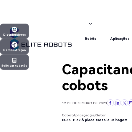
Pick & place
Metal e usinagem
EC66
Metal e usinagem
Robôs
Aplicações
Distribuidores
Robôs
Aplicações
Distribuidores
Demonstração
Demonstração
Capacitan
Solicitar cotação
Solicitar cotação
cobots
12 DE DEZEMBRO DE 2023
Cobot
Aplicação(es)
Setor
EC66
Pick & place
Metal e usinagem