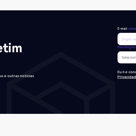
E-mail
comer
etim
País/Região
Eu li e co
o e outras notícias
Privacida