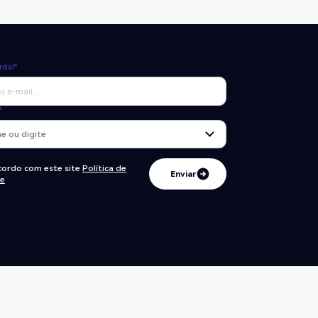
cial*
*
ncordo com este site
Política de
Enviar
de
Enviar