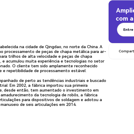
Ampli
com 
Entre
Entre
belecida na cidade de Qingdao, no norte da China. A
 no processamento de peças de chapa metálica para ar-
Comparti
ara trilhos de alta velocidade e peças de chapa
 e acumulou muita experiência e tecnologias no setor
onado. O cliente tem sido amplamente reconhecido
e e repetibilidade de processamento estável.
mpanhado de perto as tendências industriais e buscado
al. Em 2002, a fábrica importou sua primeira
e, desde então, tem aumentado o investimento em
madurecimento da tecnologia de robôs, a fábrica
articulações para dispositivos de soldagem e adotou a
manuseio de seis articulações em 2014.